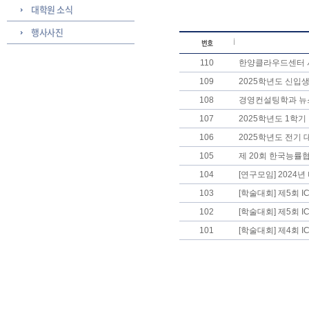
대학원 소식
행사사진
110
한양클라우드센터 시
109
2025학년도 신입생
108
경영컨설팅학과 뉴
107
2025학년도 1학기
106
2025학년도 전기 대
105
제 20회 한국능률협
104
[연구모임] 2024
103
[학술대회] 제5회 I
102
[학술대회] 제5회 I
101
[학술대회] 제4회 IC